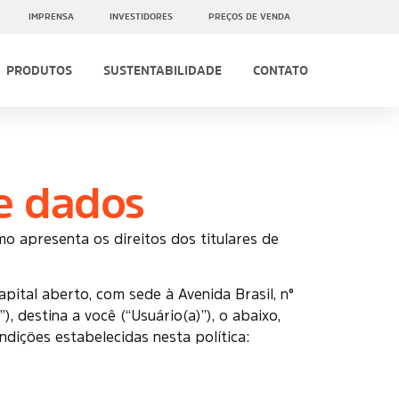
IMPRENSA
INVESTIDORES
PREÇOS DE VENDA
PRODUTOS
SUSTENTABILIDADE
CONTATO
de dados
mo apresenta os direitos dos titulares de
al aberto, com sede à Avenida Brasil, n°
), destina a você (“Usuário(a)”), o abaixo,
dições estabelecidas nesta política: