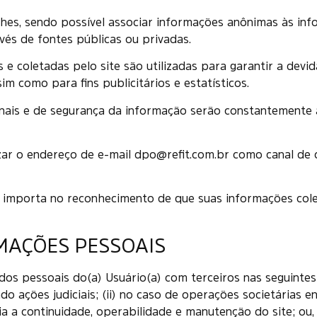
lhes, sendo possível associar informações anônimas às inf
vés de fontes públicas ou privadas.
 coletadas pelo site são utilizadas para garantir a devid
m como para fins publicitários e estatísticos.
onais e de segurança da informação serão constantemente 
izar o endereço de e-mail dpo@refit.com.br como canal d
ica, importa no reconhecimento de que suas informações col
MAÇÕES PESSOAIS
dos pessoais do(a) Usuário(a) com terceiros nas seguintes
indo ações judiciais; (ii) no caso de operações societárias
a a continuidade, operabilidade e manutenção do site; ou, (