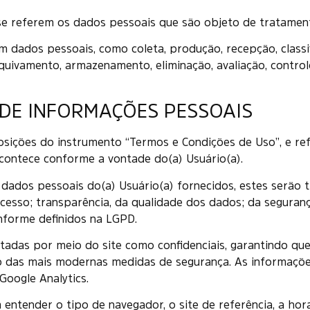
m se referem os dados pessoais que são objeto de tratamen
m dados pessoais, como coleta, produção, recepção, classif
quivamento, armazenamento, eliminação, avaliação, controle
 DE INFORMAÇÕES PESSOAIS
posições do instrumento “Termos e Condições de Uso”, e re
acontece conforme a vontade do(a) Usuário(a).
 dados pessoais do(a) Usuário(a) fornecidos, estes serão t
 acesso; transparência, da qualidade dos dados; da seguran
nforme definidos na LGPD.
etadas por meio do site como confidenciais, garantindo q
o das mais modernas medidas de segurança. As informaçõe
oogle Analytics.
ntender o tipo de navegador, o site de referência, a hora 